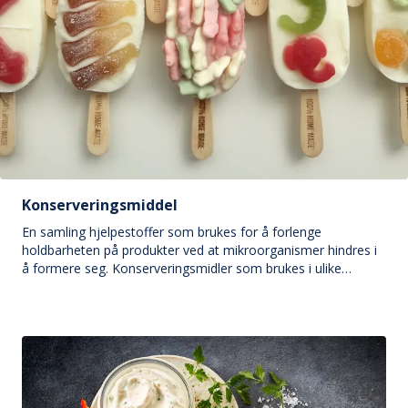
Konserveringsmiddel
En samling hjelpestoffer som brukes for å forlenge
holdbarheten på produkter ved at mikroorganismer hindres i
å formere seg. Konserveringsmidler som brukes i ulike
meieriprodukter er sorbinsyre (smelteost og prim),
kaliumsorbat (cottage cheese, pultost og kvarg) og
natriumnitrat (modnet ost).