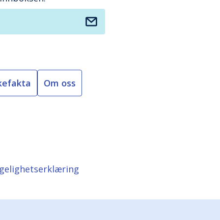
kefakta
Om oss
ngelighetserklæring