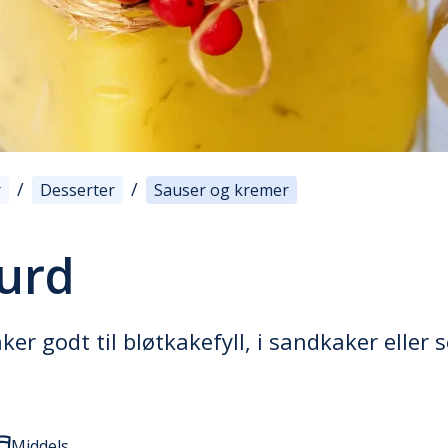
/
/
r
Desserter
Sauser og kremer
urd
er godt til bløtkakefyll, i sandkaker eller
Middels