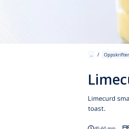
/
...
Oppskrifte
Limec
Limecurd smak
toast.
40-60 min