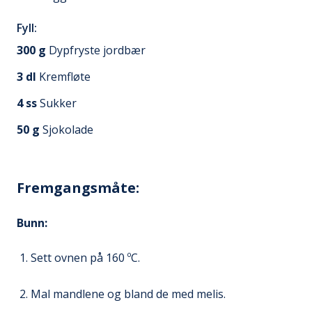
Fyll:
300
g
Dypfryste jordbær
3
dl
Kremfløte
4
ss
Sukker
50
g
Sjokolade
Fremgangsmåte:
Bunn:
Sett ovnen på 160 ºC.
Mal mandlene og bland de med melis.