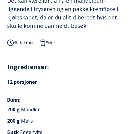
Det kan være lurt å ha en mandelbunn
liggende i fryseren og en pakke kremfløte i
kjøleskapet, da er du alltid beredt hvis det
skulle komme uanmeldt besøk.
40-60 min
Enkel
Ingredienser:
12
porsjoner
Bunn:
200
g
Mandler
200
g
Melis
5
stk
Eggehvite