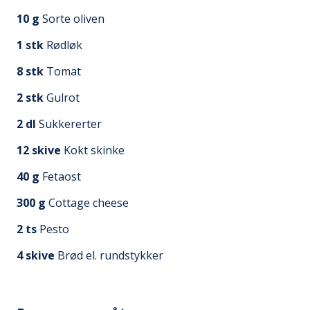
10
g
Sorte oliven
1
stk
Rødløk
8
stk
Tomat
2
stk
Gulrot
2
dl
Sukkererter
12
skive
Kokt skinke
40
g
Fetaost
300
g
Cottage cheese
2
ts
Pesto
4
skive
Brød el. rundstykker