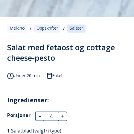
/
/
Melk.no
Oppskrifter
Salater
Salat med fetaost og cottage
cheese-pesto
Under 20 min
Enkel
Ingredienser:
Porsjoner
-
+
1
Salatblad (valgfri type)