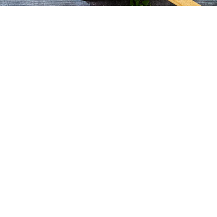
Dagsmeny 1 - 1400 kcal
Denne menyen inneholder forslag til dagens måltider,
tilpasset ditt behov.