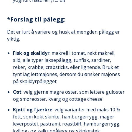
yoghurt naturell (1,5 dl)
*Forslag til pålegg:
Det er lurt å variere og husk at mengden pålegg er
viktig.
Fisk og skalldyr
: makrell i tomat, røkt makrell,
sild, alle typer laksepålegg, tunfisk, sardiner,
reker, krabbe, crabsticks, eller lignende. Bruk et
tynt lag lettmajones, dersom du ønsker majones
på skalldyrpålegget
Ost
: velg gjerne magre oster, som lettere guloster
og smøreoster, kvarg og cottage cheese
Kjøtt og fjærkre
: velg varianter med maks 10 %
fett, som kokt skinke, hamburgerrygg, mager
leverpostei, pastrami, roastbiff, hamburgerrygg,
kylling- og kalkunpålegg og skinkestek