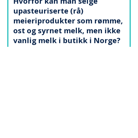
Hvorfor kan man selge
upasteuriserte (rå)
meieriprodukter som rømme,
ost og syrnet melk, men ikke
vanlig melk i butikk i Norge?
I vanlig melk er det gode betingelser for vekst
av mikroorganismer, da melken består av mye
vann (om lag 87 prosent), et høyt
næringsinnhold og en tilnærmet nøytral pH
(6,6).
Under produksjonen av andre meieriprodukter
som ost, melkepulver, yoghurt og syrnet melk
endres disse betingelsene. Ost og melkepulver
inneholder for eksempel lite vann, mens syrnet
melk og yoghurt er surere enn vanlig melk