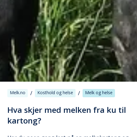
/
/
Melk.no
Kosthold og helse
Melk og helse
Hva skjer med melken fra ku til
kartong?