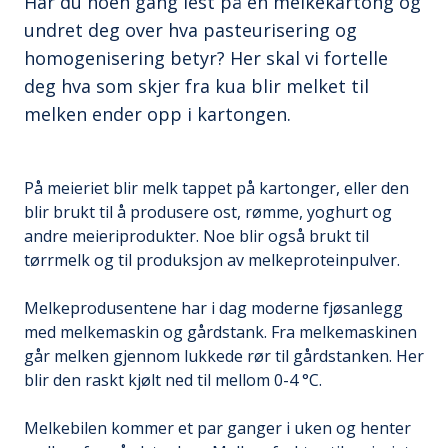
Har du noen gang lest på en melkekartong og
undret deg over hva pasteurisering og
homogenisering betyr? Her skal vi fortelle
deg hva som skjer fra kua blir melket til
melken ender opp i kartongen.
På meieriet blir melk tappet på kartonger, eller den
blir brukt til å produsere ost, rømme, yoghurt og
andre meieriprodukter. Noe blir også brukt til
tørrmelk og til produksjon av melkeproteinpulver.
Melkeprodusentene har i dag moderne fjøsanlegg
med melkemaskin og gårdstank. Fra melkemaskinen
går melken gjennom lukkede rør til gårdstanken. Her
blir den raskt kjølt ned til mellom 0-4 °C.
Melkebilen kommer et par ganger i uken og henter