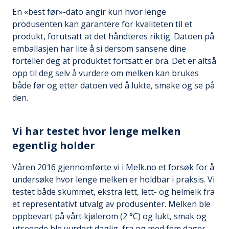
En «best før»-dato angir kun hvor lenge
produsenten kan garantere for kvaliteten til et
produkt, forutsatt at det håndteres riktig. Datoen på
emballasjen har lite å si dersom sansene dine
forteller deg at produktet fortsatt er bra. Det er altså
opp til deg selv å vurdere om melken kan brukes
både før og etter datoen ved å lukte, smake og se på
den.
Vi har testet hvor lenge melken
egentlig holder
Våren 2016 gjennomførte vi i Melk.no et forsøk for å
undersøke hvor lenge melken er holdbar i praksis. Vi
testet både skummet, ekstra lett, lett- og helmelk fra
et representativt utvalg av produsenter. Melken ble
oppbevart på vårt kjølerom (2 °C) og lukt, smak og
utseende ble vurdert daglig, fra og med fem dager