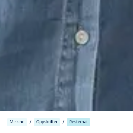
/
/
Melk.no
Oppskrifter
Restemat