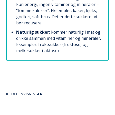
kun energi, ingen vitaminer og mineraler =
“tomme kalorier”. Eksempler: kaker, kjeks,
godteri, saft brus. Det er dette sukkeret vi
bør redusere.
Naturlig sukker:
kommer naturlig i mat og
drikke sammen med vitaminer og mineraler.
Eksempler: fruktsukker (fruktose) og
melkesukker (laktose).
KILDEHENVISNINGER
Norske anbefalinger for ernæring og fysisk aktivitet.
Helsedirektoratet, 2014.