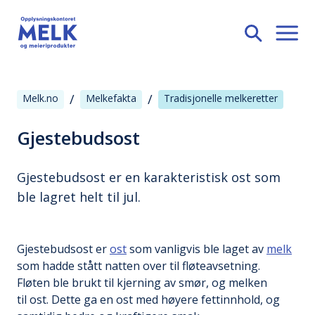
/
/
Melk.no
Melkefakta
Tradisjonelle melkeretter
Gjestebudsost
Gjestebudsost er en karakteristisk ost som
ble lagret helt til jul.
Gjestebudsost er
ost
som vanligvis ble laget av
melk
som hadde stått natten over til fløteavsetning.
Fløten ble brukt til kjerning av smør, og melken
til ost. Dette ga en ost med høyere fettinnhold, og