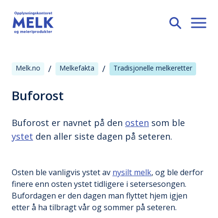
/
/
Melk.no
Melkefakta
Tradisjonelle melkeretter
Buforost
Buforost er navnet på den
osten
som ble
ystet
den aller siste dagen på seteren.
Osten ble vanligvis ystet av
nysilt melk
, og ble derfor
finere enn osten ystet tidligere i setersesongen.
Bufordagen er den dagen man flyttet hjem igjen
etter å ha tilbragt vår og sommer på seteren.