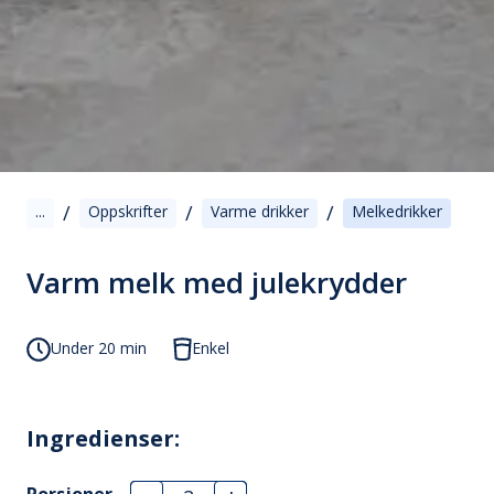
/
/
/
...
Oppskrifter
Varme drikker
Melkedrikker
Varm melk med julekrydder
Under 20 min
Enkel
Ingredienser:
Porsjoner