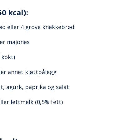
50 kcal):
rød eller 4 grove knekkebrød
ler majones
 kokt)
ller annet kjøttpålegg
, agurk, paprika og salat
ler lettmelk (0,5% fett)