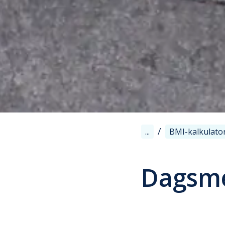
/
...
BMI-kalkulato
Dagsme