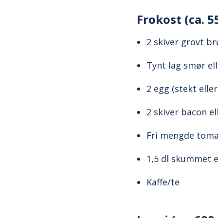
Frokost (ca. 5
2 skiver grovt b
Tynt lag smør el
2 egg (stekt eller
2 skiver bacon e
Fri mengde tomat
1,5 dl skummet el
Kaffe/te