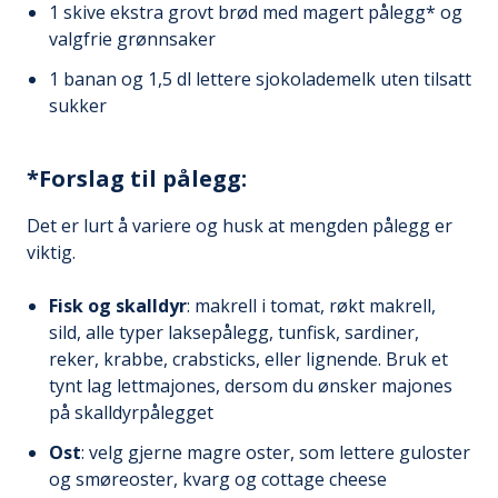
1 skive ekstra grovt brød med magert pålegg* og
valgfrie grønnsaker
1 banan og 1,5 dl lettere sjokolademelk uten tilsatt
sukker
*Forslag til pålegg:
Det er lurt å variere og husk at mengden pålegg er
viktig.
Fisk og skalldyr
: makrell i tomat, røkt makrell,
sild, alle typer laksepålegg, tunfisk, sardiner,
reker, krabbe, crabsticks, eller lignende. Bruk et
tynt lag lettmajones, dersom du ønsker majones
på skalldyrpålegget
Ost
: velg gjerne magre oster, som lettere guloster
og smøreoster, kvarg og cottage cheese