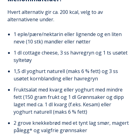
Hvert alternativ gir ca. 200 kcal, velg to av
alternativene under.
1 eple/pære/nektarin eller lignende og en liten
neve (10 stk) mandler eller nøtter
1 dl cottage cheese, 3 ss havregryn og 1 ts usøtet
syltetøy
1,5 dl yoghurt naturell (maks 6 % fett) og 3 ss
usøtet kornblanding eller havregryn
Fruktsalat med kvarg eller yoghurt med mindre
fett (150 gram frukt og 1 dl Grønnsaker og dipp
laget med ca. 1 dl kvarg (f.eks. Kesam) eller
yoghurt naturell (maks 6 % fett)
2 grove knekkebrød med et tynt lag smør, magert
pålegg* og valgfrie grønnsaker