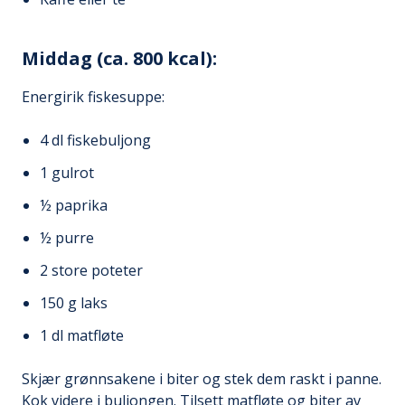
Middag (ca. 800 kcal):
Energirik fiskesuppe:
4 dl fiskebuljong
1 gulrot
½ paprika
½ purre
2 store poteter
150 g laks
1 dl matfløte
Skjær grønnsakene i biter og stek dem raskt i panne.
Kok videre i buljongen. Tilsett matfløte og biter av