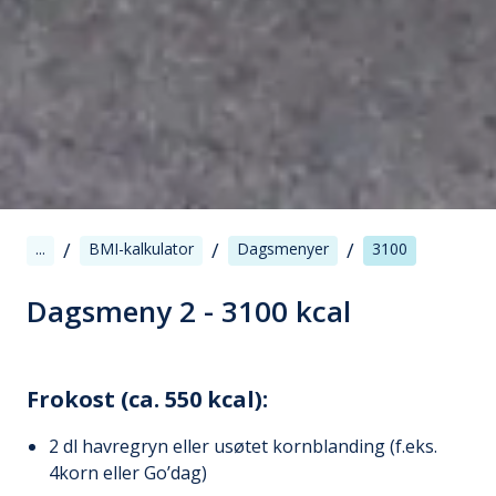
/
/
/
...
BMI-kalkulator
Dagsmenyer
3100
Dagsmeny 2 - 3100 kcal
Frokost (ca. 550 kcal):
2 dl havregryn eller usøtet kornblanding (f.eks.
4korn eller Go’dag)