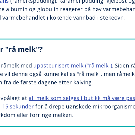
dans
(råmelkspudding), karamellpudding, kjeleost og
e albumin og globulin reagerer på høy varmebehand
d varmebehandlet i kokende vannbad i stekeovn.
r "rå melk"?
r råmelk med
upasteurisert melk ("rå melk")
. Siden 
e vil denne også kunne kalles "rå melk", men råmelk (
 fra de første dagene etter kalving.
ovpålagt at
all melk som selges i butikk må være pas
i 15 sekunder
for å drepe uønskede mikroorganism
ykdom eller forringe melken.