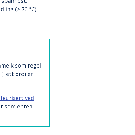
 spannost.
ling (> 70 °C)
råmelk som regel
i ett ord) er
teurisert ved
er som enten