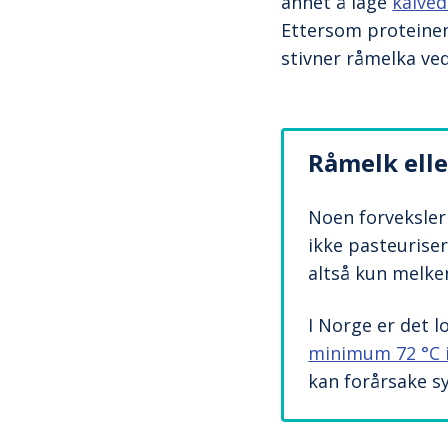
annet å lage
kalve
Ettersom proteinen
stivner råmelka ve
Råmelk elle
Noen forveksle
ikke pasteuriser
altså kun melken
I Norge er det l
minimum 72 °C 
kan forårsake s