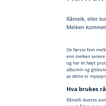
Råmelk, eller k
Melken kommer 
De første fem melk
enn melken senere i
og har et høyt pro
albumin og globuli
av dette er mysepr
Hva brukes rå
Råmelk leveres som 