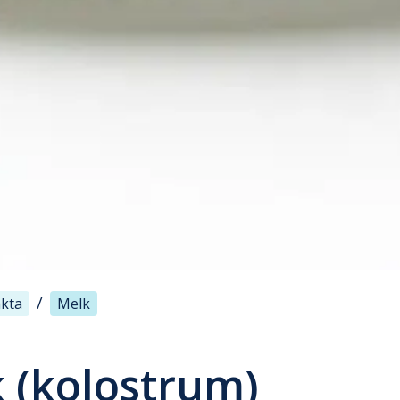
/
kta
Melk
 (kolostrum)