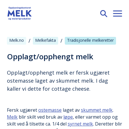
/
/
Melk.no
Melkefakta
Tradisjonelle melkeretter
Opplagt/opphengt melk
Opplagt/opphengt melk er fersk ugjæret
ostemasse laget av skummet melk. I dag
kaller vi dette for cottage cheese.
Fersk ugjæret
ostemasse
laget av
skummet melk
.
Melk
blir skilt ved bruk av
løpe
, eller varmet opp og
skilt ved å tilsette ca. 1/4 del
syrnet melk
. Deretter blir