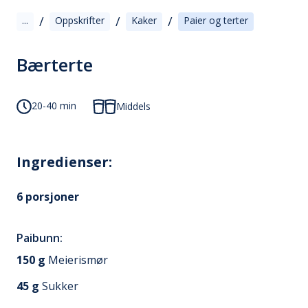
/
/
/
...
Oppskrifter
Kaker
Paier og terter
Bærterte
20-40 min
Middels
Ingredienser:
6
porsjoner
Paibunn:
150
g
Meierismør
45
g
Sukker