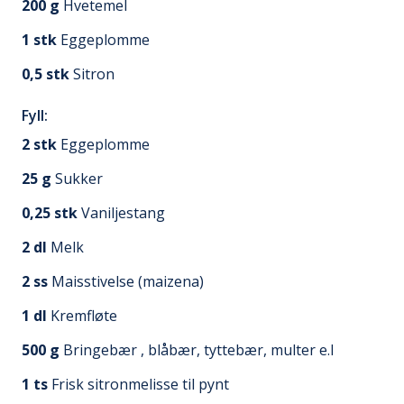
200
g
Hvetemel
1
stk
Eggeplomme
0,5
stk
Sitron
Fyll:
2
stk
Eggeplomme
25
g
Sukker
0,25
stk
Vaniljestang
2
dl
Melk
2
ss
Maisstivelse (maizena)
1
dl
Kremfløte
500
g
Bringebær , blåbær, tyttebær, multer e.l
1
ts
Frisk sitronmelisse til pynt