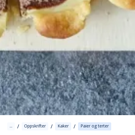
/
/
/
...
Oppskrifter
Kaker
Paier og terter