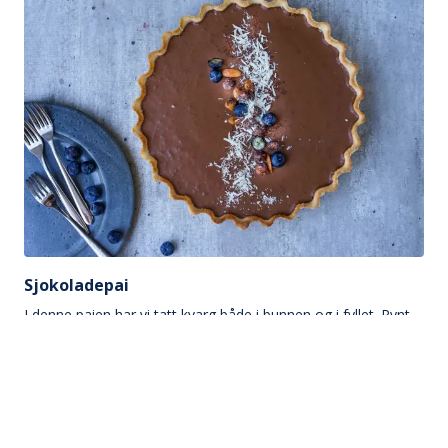
Sjokoladepai
I denne paien har vi tatt kvarg både i bunnen og i fyllet. Pynt
med det du måtte ønske, for eksempel karamelliserte nøtter
og bær.
Over 60 min
Middels