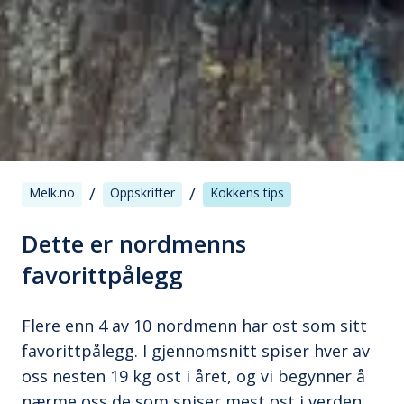
/
/
Melk.no
Oppskrifter
Kokkens tips
Dette er nordmenns
favorittpålegg
Flere enn 4 av 10 nordmenn har ost som sitt
favorittpålegg. I gjennomsnitt spiser hver av
oss nesten 19 kg ost i året, og vi begynner å
nærme oss de som spiser mest ost i verden,