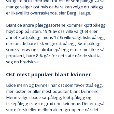
viktigste bruksområdet for ost er som pålegg. At så
mange velger ost hvis de bare kan velge ett pålegg,
er likevel litt overraskende, sier Berg Hauge.
Blant de andre påleggssortene kommer kjøttpålegg
høyt opp på listen, 19 % av oss ville valgt et eller
annet kjøttpålegg, mens 17 % ville valgt fiskepålegg
dersom de bare fikk velge ett pålegg. Søte pålegg
som syltetøy og sjokoladepålegg er derimot ikke så
populært, bare 8 % går for det søte når de skal ta
seg en brødskive.
Ost mest populær blant kvinner
Både menn og kvinner har ost som favorittpålegg,
men osten er aller mest populær blant kvinnene.
Menn velger både søtpålegg, kjøttpålegg og
fiskepålegg i større grad enn kvinnene. Det er også
store forskjeller mellom aldersgruppene når det