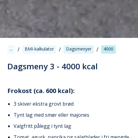
/
/
/
...
BMI-kalkulator
Dagsmenyer
4000
Dagsmeny 3 - 4000 kcal
Frokost (ca. 600 kcal):
3 skiver ekstra grovt brød
Tynt lag med smør eller majones
Valgfritt pålegg i tynt lag
Tomat, agurk, paprika og salatblader i fri mengde