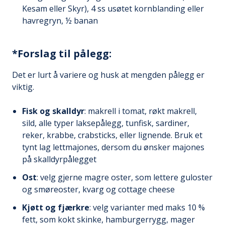
Kesam eller Skyr), 4 ss usøtet kornblanding eller
havregryn, ½ banan
*Forslag til pålegg:
Det er lurt å variere og husk at mengden pålegg er
viktig.
Fisk og skalldyr
: makrell i tomat, røkt makrell,
sild, alle typer laksepålegg, tunfisk, sardiner,
reker, krabbe, crabsticks, eller lignende. Bruk et
tynt lag lettmajones, dersom du ønsker majones
på skalldyrpålegget
Ost
: velg gjerne magre oster, som lettere guloster
og smøreoster, kvarg og cottage cheese
Kjøtt og fjærkre
: velg varianter med maks 10 %
fett, som kokt skinke, hamburgerrygg, mager