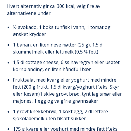
Hvert alternativ gir ca. 300 kcal, velg fire av
alternativene under.
½ avokado, 1 boks tunfisk i vann, 1 tomat og
ønsket krydder
1 banan, en liten neve nøtter (25 g), 1,5 dl
skummetmelk eller lettmelk (0,5 % fett)
1,5 dl cottage cheese, 6 ss havregryn eller usøtet
kornblanding, en liten håndfull bær
Fruktsalat med kvarg eller yoghurt med mindre
fett (200 g frukt, 1,5 dl kvarg/yoghurt (f.eks. Skyr
eller Kesam)1 skive grovt brød, tynt lag smør eller
majones, 1 egg og valgfrie grønnsaker
1 grovt knekkebrød, 1 kokt egg, 2 dl lettere
sjokolademelk uten tilsatt sukker
175 g kvarg eller yoghurt med mindre fett (f.eks.