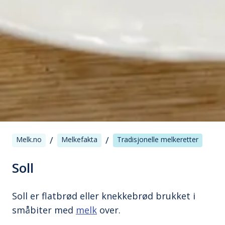
/
/
Melk.no
Melkefakta
Tradisjonelle melkeretter
Soll
Soll er flatbrød eller knekkebrød brukket i
småbiter med
melk
over.