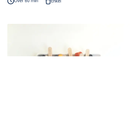
Over 60 min
Enkel
Kjøleskapsgrøt på pinne
Fargerike grøtispinner med blåbær.