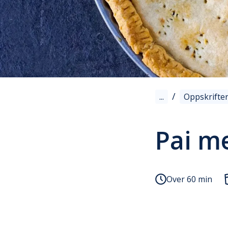
/
...
Oppskrifte
Pai me
Over 60 min