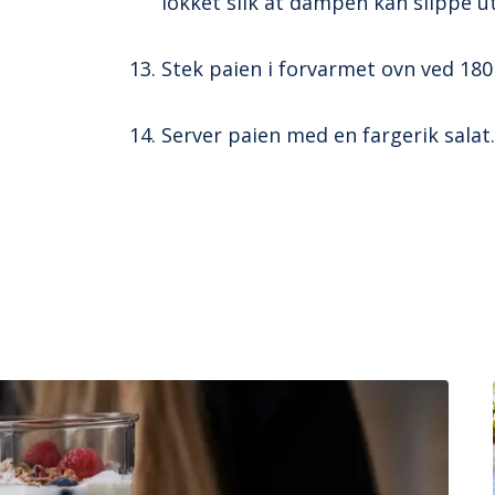
lokket slik at dampen kan slippe ut
Stek paien i forvarmet ovn ved 180
Server paien med en fargerik salat