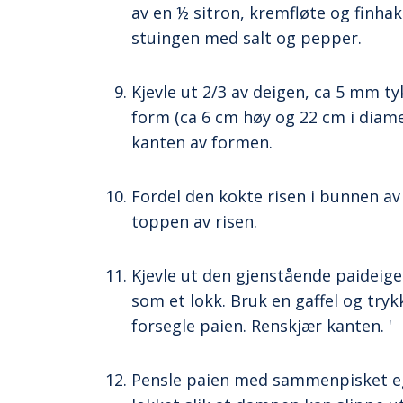
av en ½ sitron, kremfløte og finhak
stuingen med salt og pepper.
Kjevle ut 2/3 av deigen, ca 5 mm ty
form (ca 6 cm høy og 22 cm i diame
kanten av formen.
Fordel den kokte risen i bunnen a
toppen av risen.
Kjevle ut den gjenstående paideig
som et lokk. Bruk en gaffel og tr
forsegle paien. Renskjær kanten. '
Pensle paien med sammenpisket egg