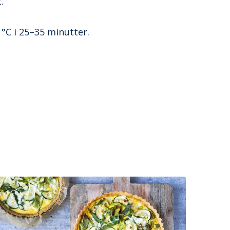
.
 °C i 25–35 minutter.
.