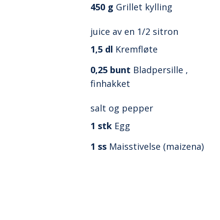
450
g
Grillet kylling
juice av en 1/2 sitron
1,5
dl
Kremfløte
0,25
bunt
Bladpersille ,
finhakket
salt og pepper
1
stk
Egg
1
ss
Maisstivelse (maizena)