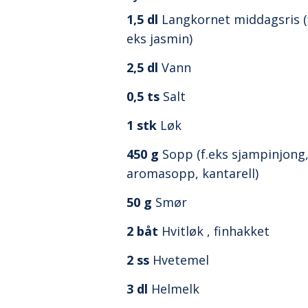
1,5
dl
Langkornet middagsris (
eks jasmin)
2,5
dl
Vann
0,5
ts
Salt
1
stk
Løk
450
g
Sopp (f.eks sjampinjong
aromasopp, kantarell)
50
g
Smør
2
båt
Hvitløk , finhakket
2
ss
Hvetemel
3
dl
Helmelk