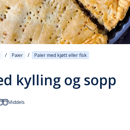
/
/
r
Paier
Paier med kjøtt eller fisk
d kylling og sopp
Middels