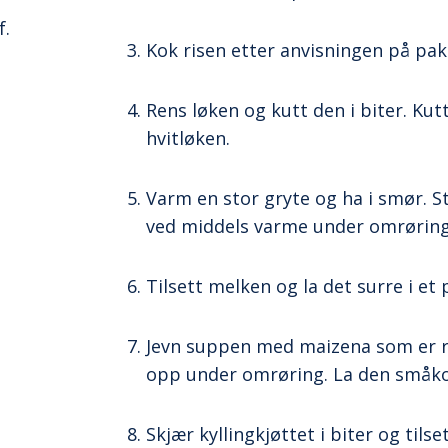
f.
Kok risen etter anvisningen på pak
Rens løken og kutt den i biter. Kut
hvitløken.
Varm en stor gryte og ha i smør. S
,
ved middels varme under omrøring t
Tilsett melken og la det surre i et 
Jevn suppen med maizena som er rør
opp under omrøring. La den småkok
Skjær kyllingkjøttet i biter og til