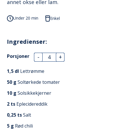
annet okse eller lam.
Under 20 min
Enkel
Ingredienser:
Porsjoner
-
+
1,5
dl
Lettrømme
50
g
Soltørkede tomater
10
g
Solsikkekjerner
2
ts
Eplecidereddik
0,25
ts
Salt
5
g
Rød chili