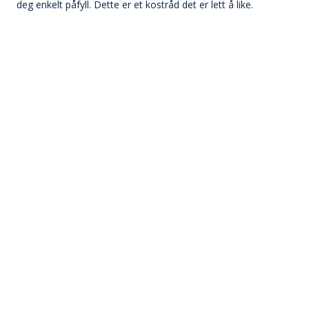
deg enkelt påfyll. Dette er et kostråd det er lett å like.
Dipp med kremost og persille
Dippen som passer både til grønnsaker og snacks.
Under 20 min
Enkel