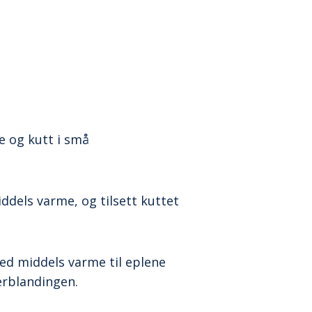
le og kutt i små
ddels varme, og tilsett kuttet
.
ved middels varme til eplene
derblandingen.