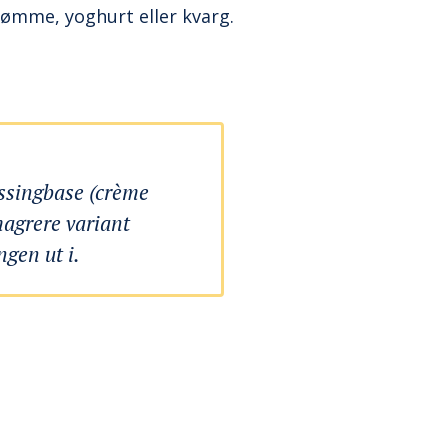
rømme, yoghurt eller kvarg.
essingbase (crème
magrere variant
gen ut i.