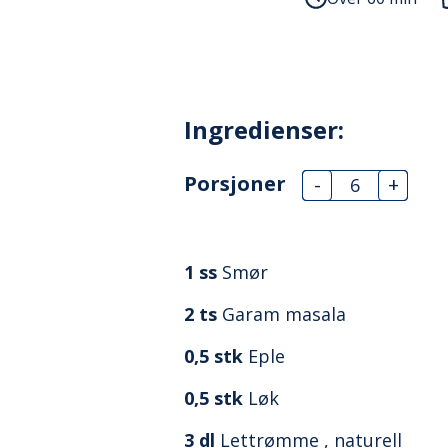
Ingredienser:
Porsjoner
-
+
1
ss
Smør
2
ts
Garam masala
0,5
stk
Eple
0,5
stk
Løk
3
dl
Lettrømme , naturell