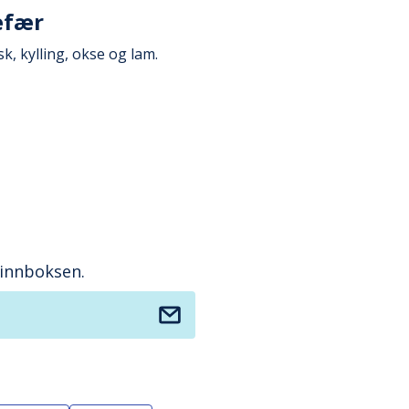
efær
sk, kylling, okse og lam.
 innboksen.