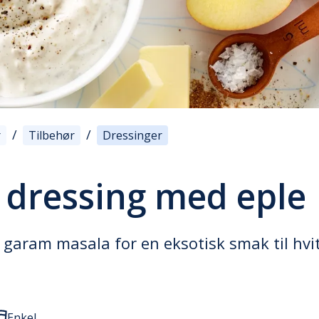
/
/
r
Tilbehør
Dressinger
k dressing med eple
garam masala for en eksotisk smak til hvit
Enkel