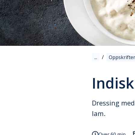
/
...
Oppskrifte
Indis
Dressing med 
lam.
Over 60 min