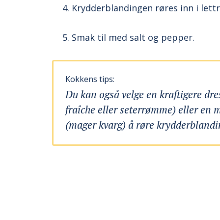
Krydderblandingen røres inn i lett
Smak til med salt og pepper.
Kokkens tips:
Du kan også velge en kraftigere dr
fraîche eller seterrømme) eller en 
(mager kvarg) å røre krydderblandin