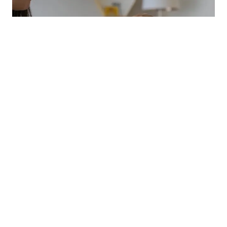
Hva er gode mellommåltider for små barn?
Hva er egentlig gode og sunne mellommåltider for små barn?