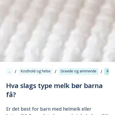
/
/
/
...
Kosthold og helse
Gravide og ammende
Kosth
Hva slags type melk bør barna
få?
Er det best for barn med helmelk eller