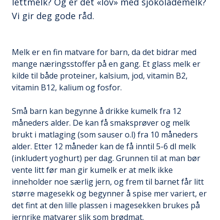
lettmelk? Og er det «lov» med sjokolademelk?
Vi gir deg gode råd.
Melk er en fin matvare for barn, da det bidrar med
mange næringsstoffer på en gang. Et glass melk er
kilde til både proteiner, kalsium, jod, vitamin B2,
vitamin B12, kalium og fosfor.
Små barn kan begynne å drikke kumelk fra 12
måneders alder. De kan få smaksprøver og melk
brukt i matlaging (som sauser o.l) fra 10 måneders
alder. Etter 12 måneder kan de få inntil 5-6 dl melk
(inkludert yoghurt) per dag. Grunnen til at man bør
vente litt før man gir kumelk er at melk ikke
inneholder noe særlig jern, og frem til barnet får litt
større magesekk og begynner å spise mer variert, er
det fint at den lille plassen i magesekken brukes på
jernrike matvarer slik som brødmat.