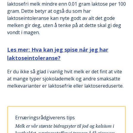
laktosefri melk mindre enn 0.01 gram laktose per 100
gram. Dette betyr at også du som har
laktoseintoleranse kan nyte godt av alt det gode
melken gir deg, uten å tenke på at dette skal gi deg
vondt i magen.
Les mer: Hva kan jeg spise når jeg har
laktoseintoleranse?
Er du ikke så glad i vanlig hvit melk er det fint at vite
at mange typer sjokolademelk og andre smaksatte
melkevarianter er laktosefrie eller laktosereduserte.
Ernæringsrådgiverens tips
Melk er vår største bidragsyter til jod og kalsium i