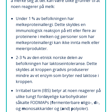
å merke seg at det kan være ulike grunner til at
noen reagerer på melk:
Under 1 % av befolkningen har
melkeproteinallergi. Dette skyldes en
immunologisk reaksjon på ett eller flere av
proteinene i melken og personer som har
melkeproteinallergi kan ikke innta melk eller
meieriprodukter.
2-3 % av den etnisk norske delen av
befolkningen har laktoseintoleranse. Dette
skyldes at kroppen gradvis produserer
mindre av et enzym som bryter ned laktose i
kroppen.
Irritabel tarm (IBS) betyr at noen reagerer på
ulike tungt fordøyelige karbohydrater
såkalte FODMAPs (
f
ermenterbare
o
ligo-,
d
i-,
og
m
onosakkarider og (
a
nd)
p
olyoler).