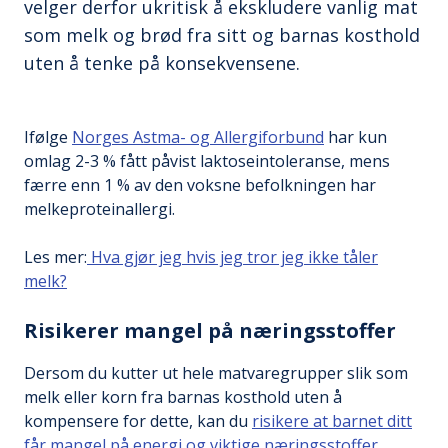
velger derfor ukritisk å ekskludere vanlig mat
som melk og brød fra sitt og barnas kosthold
uten å tenke på konsekvensene.
Ifølge
Norges Astma- og Allergiforbund
har kun
omlag 2-3 % fått påvist laktoseintoleranse, mens
færre enn 1 % av den voksne befolkningen har
melkeproteinallergi.
Les mer:
Hva gjør jeg hvis jeg tror jeg ikke tåler
melk?
Risikerer mangel på næringsstoffer
Dersom du kutter ut hele matvaregrupper slik som
melk eller korn fra barnas kosthold uten å
kompensere for dette, kan du
risikere at barnet ditt
får mangel på energi og viktige næringsstoffer
.