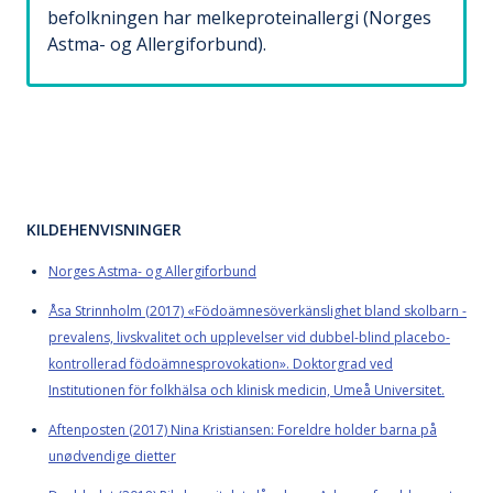
befolkningen har melkeproteinallergi (Norges
Astma- og Allergiforbund).
KILDEHENVISNINGER
Norges Astma- og Allergiforbund
Åsa Strinnholm (2017) «Födoämnesöverkänslighet bland skolbarn -
prevalens, livskvalitet och upplevelser vid dubbel-blind placebo-
kontrollerad födoämnesprovokation». Doktorgrad ved
Institutionen för folkhälsa och klinisk medicin, Umeå Universitet.
Aftenposten (2017) Nina Kristiansen: Foreldre holder barna på
unødvendige dietter