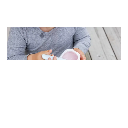
Kosthold for barn og unge
Yoghurt er ingen sukkerbombe for barn
Yoghurt bidrar med lite sukker i barns kosthold, men flere
viktige næringsstoffer som barn i vekst trenger.