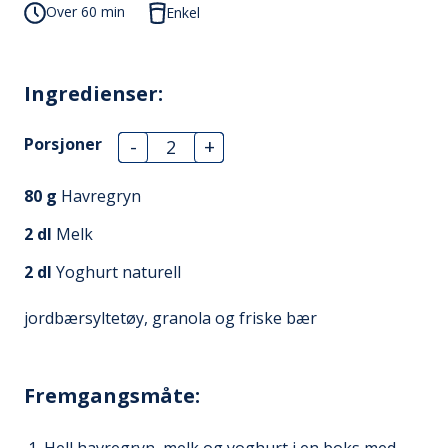
Over 60 min
Enkel
Ingredienser:
Porsjoner
-
+
80
g
Havregryn
2
dl
Melk
2
dl
Yoghurt naturell
jordbærsyltetøy, granola og friske bær
Fremgangsmåte: