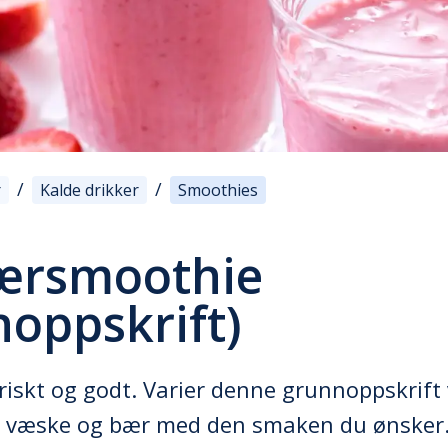
/
/
r
Kalde drikker
Smoothies
ærsmoothie
noppskrift)
riskt og godt. Varier denne grunnoppskrift 
e væske og bær med den smaken du ønsker