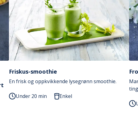
Friskus-smoothie
Fr
En frisk og oppkvikkende lysegrønn smoothie.
Man
rt
tin
Under 20 min
Enkel