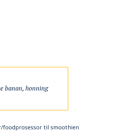
te banan, honning
er/foodprosessor til smoothien