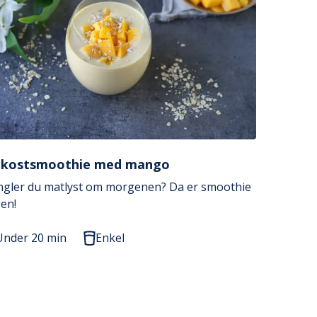
okostsmoothie med mango
gler du matlyst om morgenen? Da er smoothie
gen!
Under 20 min
Enkel