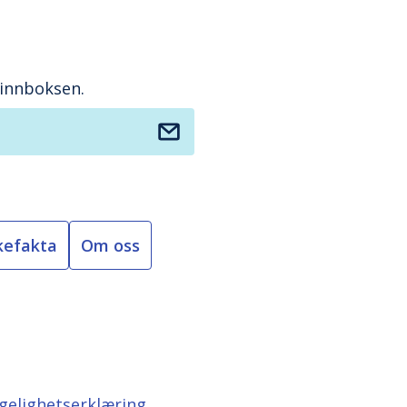
 innboksen.
kefakta
Om oss
ngelighetserklæring