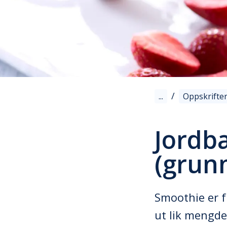
/
...
Oppskrifte
Jordb
(grun
Smoothie er f
ut lik mengd