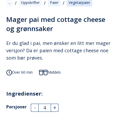
/
/
/
...
Oppskrifter
Paier
Vegetarpaier
Mager pai med cottage cheese
og grønnsaker
Er du glad i pai, men ønsker en litt mer mager
versjon? Da er paien med cottage cheese noe
som bør prøves.
Over 60 min
Middels
Ingredienser:
Porsjoner
-
+