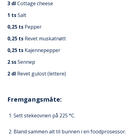
3
dl
Cottage cheese
1
ts
Salt
0,25
ts
Pepper
0,25
ts
Revet muskatnøtt
0,25
ts
Kajennepepper
2
ss
Sennep
2
dl
Revet gulost (lettere)
Fremgangsmåte:
Sett stekeovnen på 225 °C.
Bland sammen alt til bunnen i en foodprosessor.