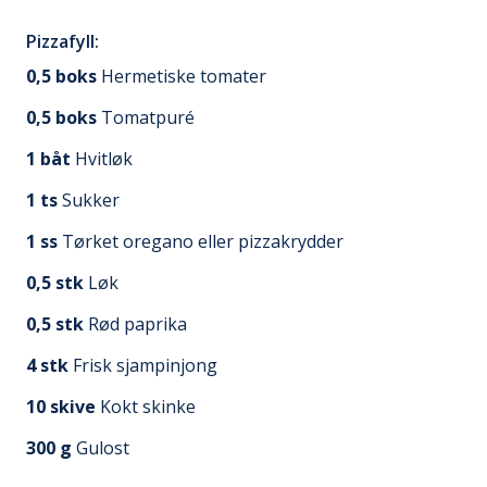
Pizzafyll:
0,5
boks
Hermetiske tomater
0,5
boks
Tomatpuré
1
båt
Hvitløk
1
ts
Sukker
1
ss
Tørket oregano eller pizzakrydder
0,5
stk
Løk
0,5
stk
Rød paprika
4
stk
Frisk sjampinjong
10
skive
Kokt skinke
300
g
Gulost