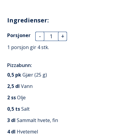
Ingredienser:
Porsjoner
-
+
1 porsjon gir
4
stk.
Pizzabunn:
0,5
pk
Gjær (25 g)
2,5
dl
Vann
2
ss
Olje
0,5
ts
Salt
3
dl
Sammalt hvete, fin
4
dl
Hvetemel