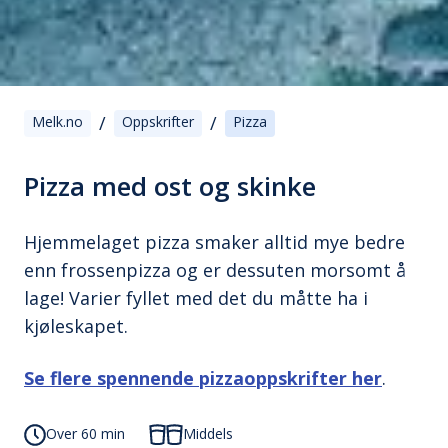
/
/
Melk.no
Oppskrifter
Pizza
Pizza med ost og skinke
Hjemmelaget pizza smaker alltid mye bedre
enn frossenpizza og er dessuten morsomt å
lage! Varier fyllet med det du måtte ha i
kjøleskapet.
Se flere spennende pizzaoppskrifter her
.
Over 60 min
Middels