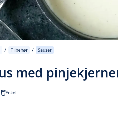
/
/
r
Tilbehør
Sauser
aus med pinjekjerne
Enkel