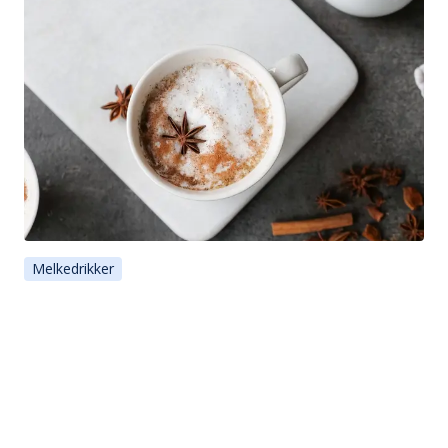
Melkedrikker
Chai latte
Er du en av dem som lar frokosten kun bestå av en kopp te
eller kaffe? Ved å tilsette melk i teen vil den inneholde flere
næringsstoffer.
Under 20 min
Enkel