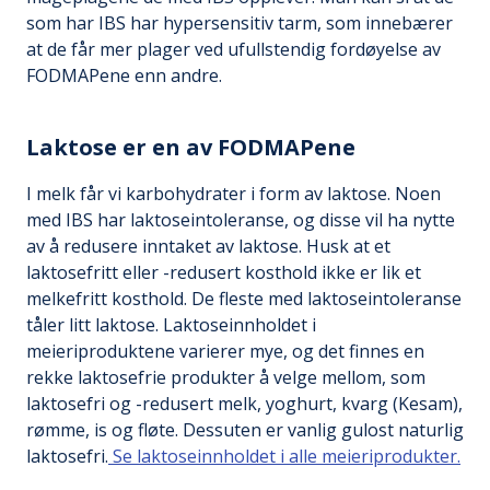
som har IBS har hypersensitiv tarm, som innebærer
at de får mer plager ved ufullstendig fordøyelse av
FODMAPene enn andre.
Laktose er en av FODMAPene
I melk får vi karbohydrater i form av laktose. Noen
med IBS har laktoseintoleranse, og disse vil ha nytte
av å redusere inntaket av laktose. Husk at et
laktosefritt eller -redusert kosthold ikke er lik et
melkefritt kosthold. De fleste med laktoseintoleranse
tåler litt laktose. Laktoseinnholdet i
meieriproduktene varierer mye, og det finnes en
rekke laktosefrie produkter å velge mellom, som
laktosefri og -redusert melk, yoghurt, kvarg (Kesam),
rømme, is og fløte. Dessuten er vanlig gulost naturlig
laktosefri.
Se laktoseinnholdet i alle meieriprodukter.