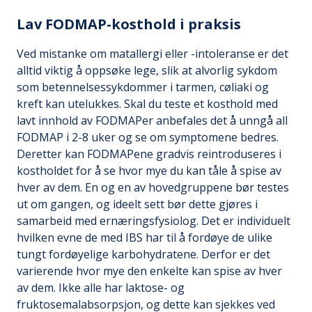
Lav FODMAP-kosthold i praksis
Ved mistanke om matallergi eller -intoleranse er det
alltid viktig å oppsøke lege, slik at alvorlig sykdom
som betennelsessykdommer i tarmen, cøliaki og
kreft kan utelukkes. Skal du teste et kosthold med
lavt innhold av FODMAPer anbefales det å unngå all
FODMAP i 2-8 uker og se om symptomene bedres.
Deretter kan FODMAPene gradvis reintroduseres i
kostholdet for å se hvor mye du kan tåle å spise av
hver av dem. En og en av hovedgruppene bør testes
ut om gangen, og ideelt sett bør dette gjøres i
samarbeid med ernæringsfysiolog. Det er individuelt
hvilken evne de med IBS har til å fordøye de ulike
tungt fordøyelige karbohydratene. Derfor er det
varierende hvor mye den enkelte kan spise av hver
av dem. Ikke alle har laktose- og
fruktosemalabsorpsjon, og dette kan sjekkes ved