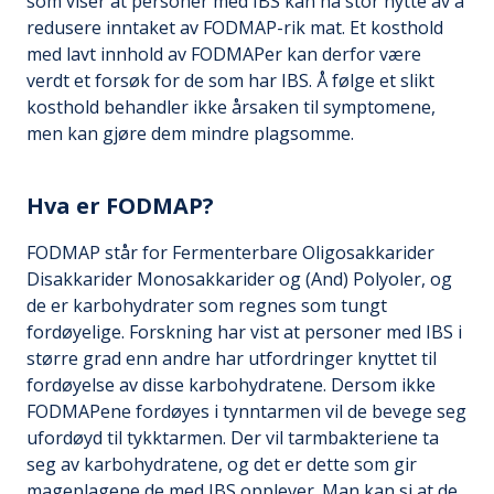
som viser at personer med IBS kan ha stor nytte av å
redusere inntaket av FODMAP-rik mat. Et kosthold
med lavt innhold av FODMAPer kan derfor være
verdt et forsøk for de som har IBS. Å følge et slikt
kosthold behandler ikke årsaken til symptomene,
men kan gjøre dem mindre plagsomme.
Hva er FODMAP?
FODMAP står for Fermenterbare Oligosakkarider
Disakkarider Monosakkarider og (And) Polyoler, og
de er karbohydrater som regnes som tungt
fordøyelige. Forskning har vist at personer med IBS i
større grad enn andre har utfordringer knyttet til
fordøyelse av disse karbohydratene. Dersom ikke
FODMAPene fordøyes i tynntarmen vil de bevege seg
ufordøyd til tykktarmen. Der vil tarmbakteriene ta
seg av karbohydratene, og det er dette som gir
mageplagene de med IBS opplever. Man kan si at de