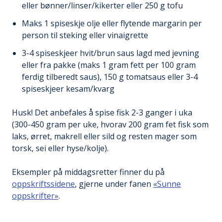
eller bønner/linser/kikerter eller 250 g tofu
Maks 1 spiseskje olje eller flytende margarin per
person til steking eller vinaigrette
3-4 spiseskjeer hvit/brun saus lagd med jevning
eller fra pakke (maks 1 gram fett per 100 gram
ferdig tilberedt saus), 150 g tomatsaus eller 3-4
spiseskjeer kesam/kvarg
Husk! Det anbefales å spise fisk 2-3 ganger i uka
(300-450 gram per uke, hvorav 200 gram fet fisk som
laks, ørret, makrell eller sild og resten mager som
torsk, sei eller hyse/kolje).
Eksempler på middagsretter finner du på
oppskriftssidene
, gjerne under fanen
«Sunne
oppskrifter»
.