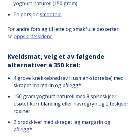
yoghurt naturell (150 gram)
En porsjon
smoothie
For andre forslag til lette og smakfulle desserter
se
oppskriftssidene
Kveldsmat, velg et av følgende
alternativer á 350 kcal:
4 grove knekkebrød (av Husman-størrelse) med
skrapet margarin og pålegg*
150 gram yoghurt naturell med 8 spiseskjeer
usøtet kornblanding eller havregryn og 2 teskjeer
rosiner
2 brødskiver med skrapet lag margarin og
pålegg*