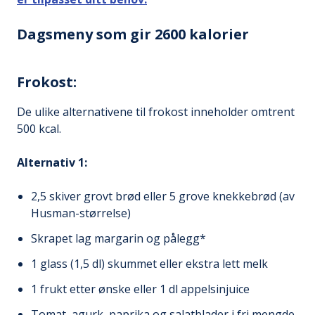
Dagsmeny som gir 2600 kalorier
Frokost:
De ulike alternativene til frokost inneholder omtrent
500 kcal.
Alternativ 1:
2,5 skiver grovt brød eller 5 grove knekkebrød (av
Husman-størrelse)
Skrapet lag margarin og pålegg*
1 glass (1,5 dl) skummet eller ekstra lett melk
1 frukt etter ønske eller 1 dl appelsinjuice
Tomat, agurk, paprika og salatblader i fri mengde,