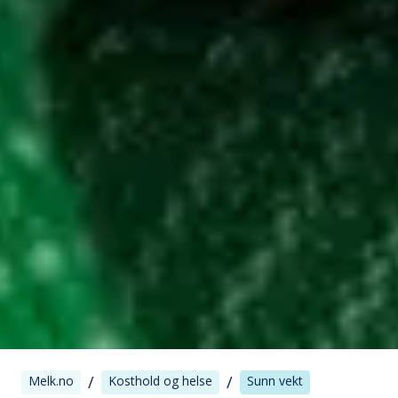
/
/
Melk.no
Kosthold og helse
Sunn vekt