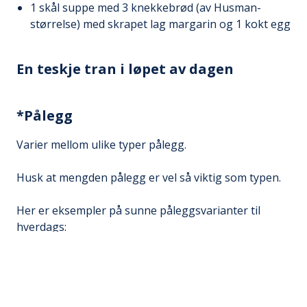
1 skål suppe med 3 knekkebrød (av Husman-
størrelse) med skrapet lag margarin og 1 kokt egg
En teskje tran i løpet av dagen
*Pålegg
Varier mellom ulike typer pålegg.
Husk at mengden pålegg er vel så viktig som typen.
Her er eksempler på sunne påleggsvarianter til
hverdags:
Fisk og skalldyr: makrell i tomat, røkt makrell, sild,
alle typer laksepålegg, tunfisk, sardiner, reker,
krabbe, crabsticks, etc. Hvis du ønsker majones på