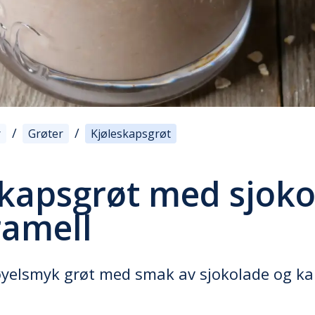
/
/
r
Grøter
Kjøleskapsgrøt
skapsgrøt med sjok
ramell
løyelsmyk grøt med smak av sjokolade og ka