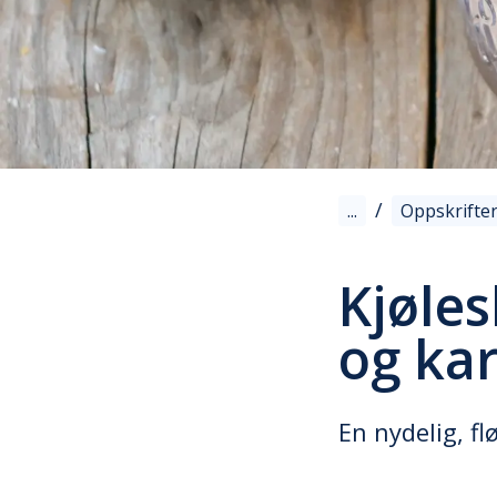
/
...
Oppskrifte
Kjøle
og ka
En nydelig, f