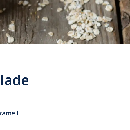
olade
ramell.