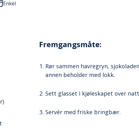
Enkel
Fremgangsmåte:
Rør sammen havregryn, sjokolademel
annen beholder med lokk.
Sett glasset i kjøleskapet over nat
r)
Servér med friske bringbær.
t