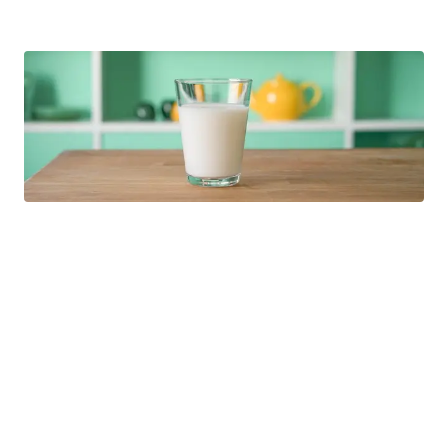
Melk og helse
Er melk sunt?
Det korte svaret er ja. Her er 5 fakta om melk du kan stole
på.