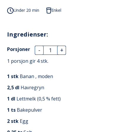
Under 20 min
Enkel
Ingredienser:
Porsjoner
-
+
1 porsjon gir
4
stk.
1
stk
Banan , moden
2,5
dl
Havregryn
1
dl
Lettmelk (0,5 % fett)
1
ts
Bakepulver
2
stk
Egg