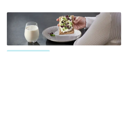
Kosthold ved trening
Hvor mye proteiner trenger jeg?
Hvor godt kroppen kan utnytte proteinene er avhengig av
hvilke matvarer vi får dem fra.