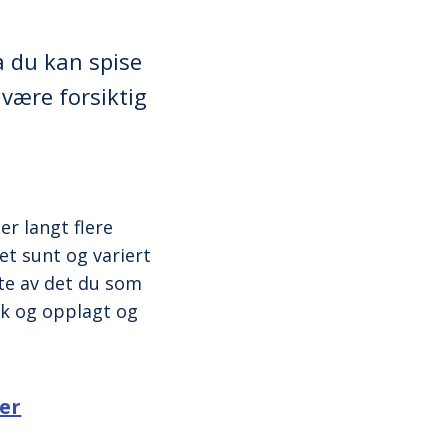
 du kan spise
være forsiktig
r langt flere
t sunt og variert
te av det du som
sk og opplagt og
er