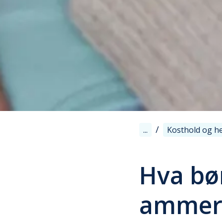
/
...
Kosthold og h
Hva bør
ammer