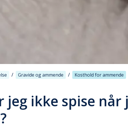
/
/
else
Gravide og ammende
Kosthold for ammende
 jeg ikke spise når 
?