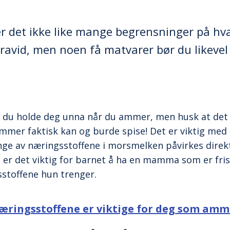
 det ikke like mange begrensninger på hva
ravid, men noen få matvarer bør du likevel 
du holde deg unna når du ammer, men husk at det e
mer faktisk kan og burde spise! Det er viktig med e
nge av næringsstoffene i morsmelken påvirkes direk
gg er det viktig for barnet å ha en mamma som er fri
sstoffene hun trenger.
næringsstoffene er viktige for deg som amm