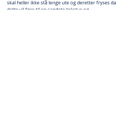
skal heller ikke stå lenge ute og deretter fryses da
dette vil føre til en sandete tekstur og
iskrystalldannelse.
Brukertips i matlagingen
Iskrem spises gjerne som den er, enten som dessert
eller som avkjøling på varme sommerdager. Iskrem
brukes også ved fremstilling av milkshake og kan
med fordel severes ved siden av kaker og søt bakst.
Det er også enkelt å lage iskrem, da kan man få den
smaken man ønsker seg.