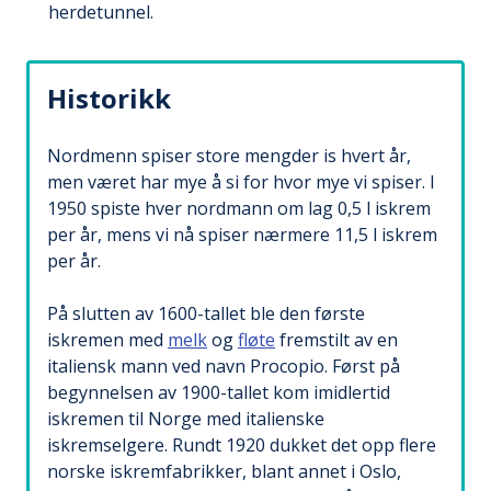
herdetunnel.
Historikk
Nordmenn spiser store mengder is hvert år,
men været har mye å si for hvor mye vi spiser. I
1950 spiste hver nordmann om lag 0,5 l iskrem
per år, mens vi nå spiser nærmere 11,5 l iskrem
per år.
På slutten av 1600-tallet ble den første
iskremen med
melk
og
fløte
fremstilt av en
italiensk mann ved navn Procopio. Først på
begynnelsen av 1900-tallet kom imidlertid
iskremen til Norge med italienske
iskremselgere. Rundt 1920 dukket det opp flere
norske iskremfabrikker, blant annet i Oslo,