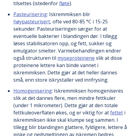
tilsettes (istedenfor
fløte
).
Pasteurisering
: Iskremmiksen blir
høypasteurisert
, ofte ved 80-85 °C i 15-25
sekunder. Pasteuriseringen sørger for at
eventuelle bakterier i blandingen dør. I tillegg
løses stabilisatoren opp, og fett, sukker og
emulgator smelter. Varmebehandlingen endrer
også strukturen til
myseproteinene
slik at disse
proteinene lettere kan binde vannet i
iskremmiksen. Dette gjør at det heller dannes
små, enn store iskrystaller ved innfrysing.
Homogenisering
: Iskremmiksen homogeniseres
slik at det dannes flere, men mindre fettkuler
(under 1 mikrometer). Dette gjør at den totale
fettkuleoverflaten økes, og er viktig for at
fettet
i
iskremmiksen ikke skal klumpe seg sammen. I
tillegg blir blandingen glattere, fyldigere, lettere å
piske og nedsmeltingen av iskremen bedres