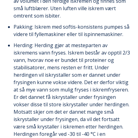
av volumet i den ferdige iskremen og finnes som
små luftblærer. Uten luften ville iskrem vært
omtrent som isbiter.
Pakking: Iskrem med softis-konsistens pumpes så
videre til fyllemaskiner eller til ispinnemaskiner.
Herding: Herding gjør at mesteparten av
iskremens vann fryses. Iskrem består av opptil 2/3
vann, hvorav noe er bundet til proteiner og
stabilisatorer, mens resten er fritt. Under
herdingen vil iskrystaller som er dannet under
frysingen kunne vokse videre. Det er derfor viktig
at så mye vann som mulig fryses i iskremfryseren.
Er det dannet få iskrystaller under frysingen
vokser disse til store iskrystaller under herdingen.
Motsatt skjer om det er dannet mange små
iskrystaller under frysingen, da vil det fortsatt
være små krystaller i iskremen etter herdingen.
Herdingen foregår ved -30 til -40 °C i en