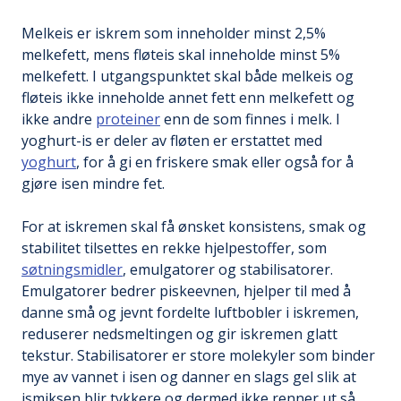
Melkeis er iskrem som inneholder minst 2,5%
melkefett, mens fløteis skal inneholde minst 5%
melkefett. I utgangspunktet skal både melkeis og
fløteis ikke inneholde annet fett enn melkefett og
ikke andre
proteiner
enn de som finnes i melk. I
yoghurt-is er deler av fløten er erstattet med
yoghurt
, for å gi en friskere smak eller også for å
gjøre isen mindre fet.
For at iskremen skal få ønsket konsistens, smak og
stabilitet tilsettes en rekke hjelpestoffer, som
søtningsmidler
, emulgatorer og stabilisatorer.
Emulgatorer bedrer piskeevnen, hjelper til med å
danne små og jevnt fordelte luftbobler i iskremen,
reduserer nedsmeltingen og gir iskremen glatt
tekstur. Stabilisatorer er store molekyler som binder
mye av vannet i isen og danner en slags gel slik at
ismiksen blir tykkere og dermed ikke renner ut så