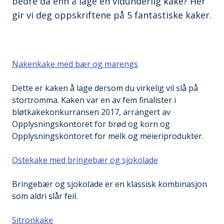
bedre da enn å lage en vidunderlig kake? Her
gir vi deg oppskriftene på 5 fantastiske kaker.
Nakenkake med bær og marengs
Dette er kaken å lage dersom du virkelig vil slå på
stortromma. Kaken var en av fem finalister i
bløtkakekonkurransen 2017, arrangert av
Opplysningskontoret for brød og korn og
Opplysningskontoret for melk og meieriprodukter.
Ostekake med bringebær og sjokolade
Bringebær og sjokolade er en klassisk kombinasjon
som aldri slår feil.
Sitronkake