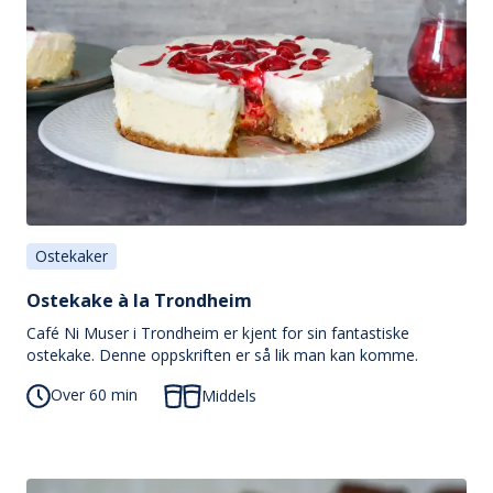
Ostekaker
Ostekake à la Trondheim
Café Ni Muser i Trondheim er kjent for sin fantastiske
ostekake. Denne oppskriften er så lik man kan komme.
Over 60 min
Middels