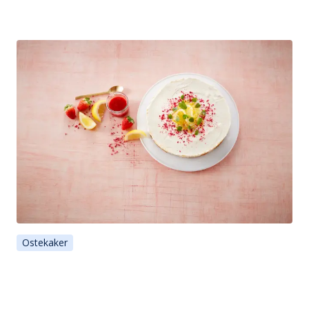
Ostekaker
New York ostekake
Klassisk ostekake fra New York. En frisk ostekake med sitron
som setter spor!