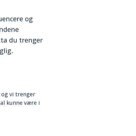
luencere og
andene
kta du trenger
lig.
, og vi trenger
kal kunne være i