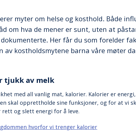
orerer myter om helse og kosthold. Både inf
råd om hva de mener er sunt, uten at påst
 dokumenterte. Her får du som forelder fa
n av kostholdsmytene barna våre møter dag
ir tjukk av melk
ikhet med all vanlig mat, kalorier. Kalorier er energi
en skal opprettholde sine funksjoner, og for at vi s
r rett og slett energi for å leve.
ngdommen hvorfor vi trenger kalorier