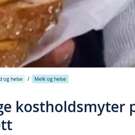
/
d og helse
Melk og helse
ige kostholdsmyter 
tt