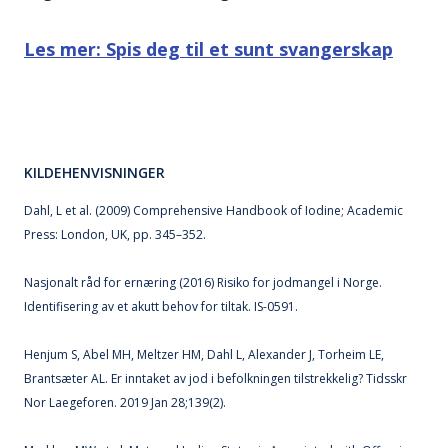
Les mer: Spis deg til et sunt svangerskap
KILDEHENVISNINGER
Dahl, L et al. (2009) Comprehensive Handbook of Iodine; Academic
Press: London, UK, pp. 345–352.
Nasjonalt råd for ernæring (2016) Risiko for jodmangel i Norge.
Identifisering av et akutt behov for tiltak. IS-0591.
Henjum S, Abel MH, Meltzer HM, Dahl L, Alexander J, Torheim LE,
Brantsæter AL. Er inntaket av jod i befolkningen tilstrekkelig? Tidsskr
Nor Laegeforen. 2019 Jan 28;139(2).