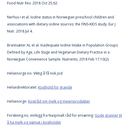
Food Nutr Res. 2018 Oct 25;62.
Nerhus I et al. Iodine status in Norwegian preschool children and
associations with dietary iodine sources: the FINS-KIDS study. Eur J
Nutr. 2018 Jul 4.
Brantsæter AL et al. Inadequate Iodine Intake in Population Groups
Defined by Age, Life Stage and Vegetarian Dietary Practice in a
Norwegian Convenience Sample. Nutrients. 2018 Feb 17;10(2).
Helsenorge.no: Viktig å få nok jod
Helsedirektoratet:
Kosthold for gravide
Helsenorge:
Kostråd om melk og meieriprodukter
Forskning.no, innlegg fra Nasjonalt råd for ernæring:
Gode grunner til
å ha melk og sjømat i kostholdet