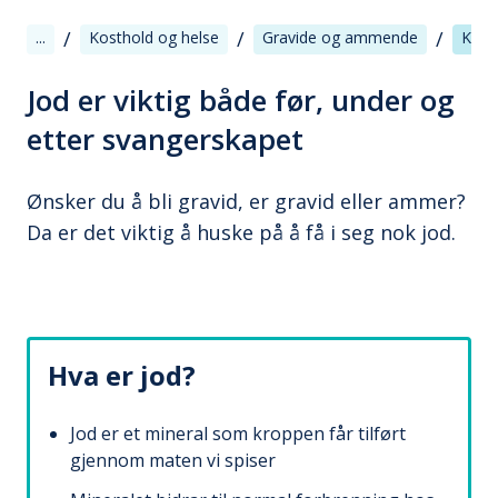
/
/
/
...
Kosthold og helse
Gravide og ammende
Kosth
Jod er viktig både før, under og
etter svangerskapet
Ønsker du å bli gravid, er gravid eller ammer?
Da er det viktig å huske på å få i seg nok jod.
Hva er jod?
Jod er et mineral som kroppen får tilført
gjennom maten vi spiser