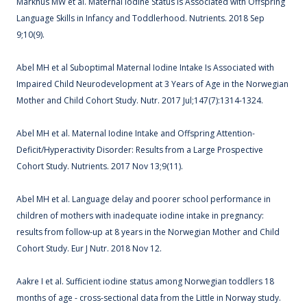
Markhus MW et al. Maternal Iodine Status is Associated with Offspring
Language Skills in Infancy and Toddlerhood. Nutrients. 2018 Sep
9;10(9).
Abel MH et al Suboptimal Maternal Iodine Intake Is Associated with
Impaired Child Neurodevelopment at 3 Years of Age in the Norwegian
Mother and Child Cohort Study. Nutr. 2017 Jul;147(7):1314-1324.
Abel MH et al. Maternal Iodine Intake and Offspring Attention-
Deficit/Hyperactivity Disorder: Results from a Large Prospective
Cohort Study. Nutrients. 2017 Nov 13;9(11).
Abel MH et al. Language delay and poorer school performance in
children of mothers with inadequate iodine intake in pregnancy:
results from follow-up at 8 years in the Norwegian Mother and Child
Cohort Study. Eur J Nutr. 2018 Nov 12.
Aakre I et al. Sufficient iodine status among Norwegian toddlers 18
months of age - cross-sectional data from the Little in Norway study.