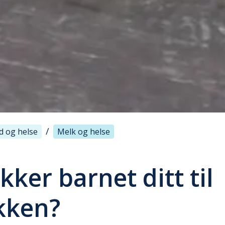
/
d og helse
Melk og helse
kker barnet ditt til
kken?