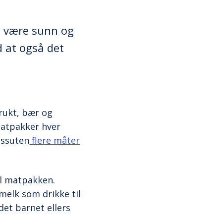
al være sunn og
d at også det
frukt, bær og
matpakker hver
essuten
flere måter
til matpakken.
melk som drikke til
det barnet ellers