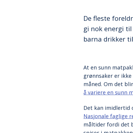
De fleste forel
gi nok energi t
barna drikker ti
At en sunn matpakke
grønnsaker er ikke
måned. Om det blir
å variere en sunn 
Det kan imidlertid 
Nasjonale faglige r
måltider fordi det 
spiser i matpakken