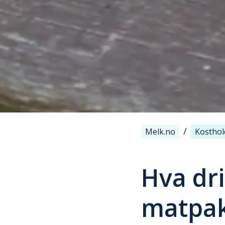
/
Melk.no
Kosthol
Hva dri
matpa