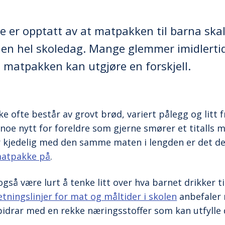
dre er opptatt av at matpakken til barna sk
il en hel skoledag. Mange glemmer imidlerti
l matpakken kan utgjøre en forskjell.
 ofte består av grovt brød, variert pålegg og litt 
 noe nytt for foreldre som gjerne smører et titalls 
 kjedelig med den samme maten i lengden er det d
matpakke på
.
også være lurt å tenke litt over hva barnet drikker 
etningslinjer for mat og måltider i skolen
anbefaler 
bidrar med en rekke næringsstoffer som kan utfylle 
.