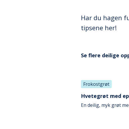
Har du hagen ful
tipsene her!
Se flere deilige o
Frokostgrøt
Hvetegrøt med epl
En deilig, myk grøt me