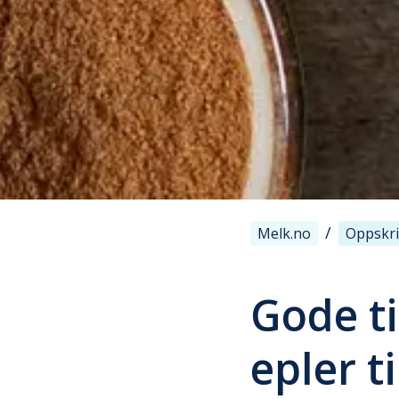
/
Melk.no
Oppskri
Gode ti
epler ti