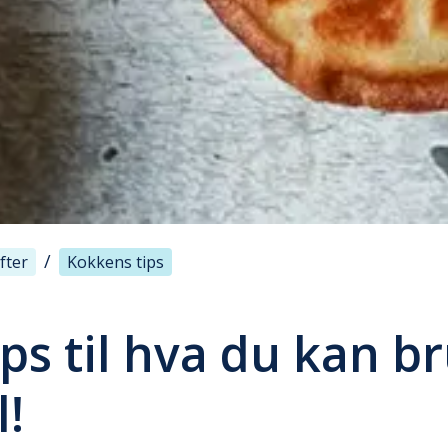
/
fter
Kokkens tips
ps til hva du kan b
l!