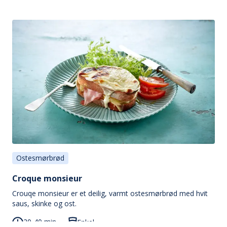
Ostesmørbrød
Croque monsieur
Crouqe monsieur er et deilig, varmt ostesmørbrød med hvit
saus, skinke og ost.
20-40 min
Enkel