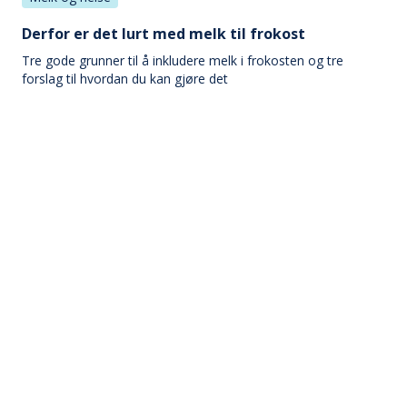
Derfor er det lurt med melk til frokost
Tre gode grunner til å inkludere melk i frokosten og tre
forslag til hvordan du kan gjøre det
Melk og helse
Frokost – en god start på dagen
Sammen er meieriprodukter og brød eller korn en god