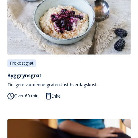
Frokostgrøt
Byggrynsgrøt
Tidligere var denne grøten fast hverdagskost.
Over 60 min
Enkel