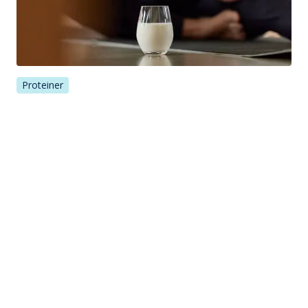
Proteiner
Melk inneholder proteiner av høy kvalitet
Melkeproteiner inneholder tilsammen alle aminosyrene vi ikke
kan produsere i kroppen selv, men som vi må få i oss
gjennom mat og drikke.