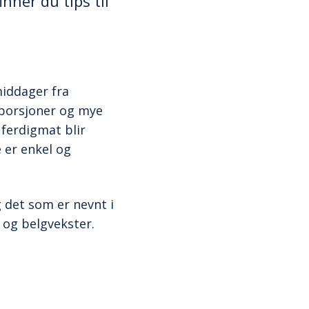
nner du tips til
middager fra
e porsjoner og mye
 ferdigmat blir
 er enkel og
 det som er nevnt i
 og belgvekster.