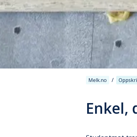
/
Melk.no
Oppskri
Enkel, 