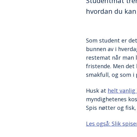
Studentmat treng
hvordan du kan 
Som student er det 
bunnen av i hverda
restemat når man la
fristende. Men det
smakfull, og som i 
Husk at
helt vanlig
myndighetenes kost
Spis nøtter og fisk
Les også: Slik spis