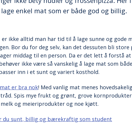
er ikke bety nudler og frossenpizza. Her fi
lage enkel mat som er både god og billig.
er ikke alltid man har tid til å lage sunne og gode 
gen. Bor du for deg selv, kan det dessuten bli stor
ger middag til en person. Da er det lett å forstå at
 behøver ikke være så vanskelig å lage mat som både
passer inn i et sunt og variert kosthold.
 mat er bra nok
! Med vanlig mat menes hovedsakelig
råd. Spis mye frukt og grønt, grove kornprodukter
, melk og meieriprodukter og noe kjøtt.
er du sunt, billig og bærekraftig som student