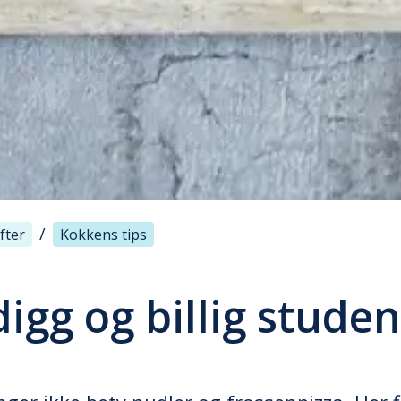
/
fter
Kokkens tips
digg og billig stude